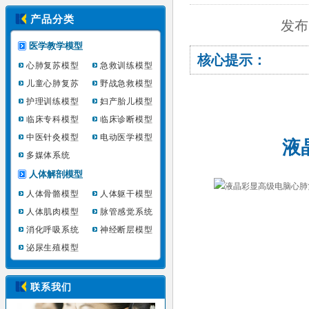
产品分类
发布
医学教学模型
核心提示：
心肺复苏模型
急救训练模型
儿童心肺复苏
野战急救模型
护理训练模型
妇产胎儿模型
临床专科模型
临床诊断模型
中医针灸模型
电动医学模型
液
多媒体系统
人体解剖模型
人体骨骼模型
人体躯干模型
人体肌肉模型
脉管感觉系统
消化呼吸系统
神经断层模型
泌尿生殖模型
联系我们