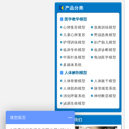
产品分类
医学教学模型
心肺复苏模型
急救训练模型
儿童心肺复苏
野战急救模型
护理训练模型
妇产胎儿模型
临床专科模型
临床诊断模型
中医针灸模型
电动医学模型
多媒体系统
人体解剖模型
人体骨骼模型
人体躯干模型
人体肌肉模型
脉管感觉系统
消化呼吸系统
神经断层模型
泌尿生殖模型
请您留言
联系我们