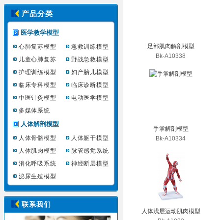
产品分类
医学教学模型
足部肌肉解剖模型
心肺复苏模型
急救训练模型
Bk-A10338
儿童心肺复苏
野战急救模型
护理训练模型
妇产胎儿模型
临床专科模型
临床诊断模型
中医针灸模型
电动医学模型
多媒体系统
人体解剖模型
手掌解剖模型
人体骨骼模型
人体躯干模型
Bk-A10334
人体肌肉模型
脉管感觉系统
消化呼吸系统
神经断层模型
泌尿生殖模型
联系我们
人体浅层运动肌肉模型