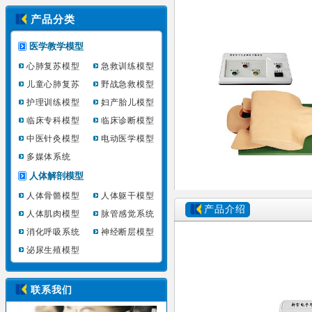
产品分类
医学教学模型
心肺复苏模型
急救训练模型
儿童心肺复苏
野战急救模型
护理训练模型
妇产胎儿模型
临床专科模型
临床诊断模型
中医针灸模型
电动医学模型
多媒体系统
人体解剖模型
人体骨骼模型
人体躯干模型
产品介绍
人体肌肉模型
脉管感觉系统
消化呼吸系统
神经断层模型
泌尿生殖模型
联系我们