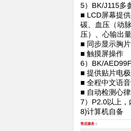
5）BK/J11
■ LCD屏幕
碳、血压（动
压）、心输出
■ 同步显示胸
■ 触摸屏操作
6）BK/AED
■ 提供贴片电
■ 全程中文语
■ 自动检测心
7）P2.0以上
8)计算机自备
售后服务：