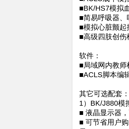
■BK/HS7模
■简易呼吸器、
■模拟心脏颤起
■高级四肢创伤
软件：
■局域网内教师机
■ACLS脚本编辑
其它可选配套
1）BK/J88
■ 液晶显示器，
■ 可节省用户