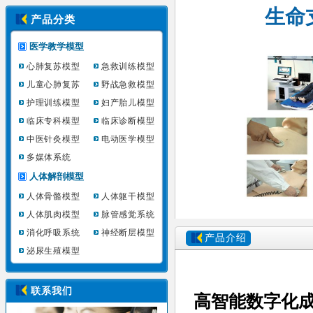
生命
产品分类
医学教学模型
心肺复苏模型
急救训练模型
儿童心肺复苏
野战急救模型
护理训练模型
妇产胎儿模型
临床专科模型
临床诊断模型
中医针灸模型
电动医学模型
多媒体系统
人体解剖模型
人体骨骼模型
人体躯干模型
人体肌肉模型
脉管感觉系统
消化呼吸系统
神经断层模型
产品介绍
泌尿生殖模型
联系我们
高智能数字化成